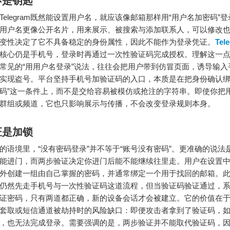
不是钥匙
Telegram既然能设置用户名，就应该像邮箱那样用“用户名加密码”
用户名更像公开名片，用来展示、被搜索与添加联系人，可以修改
变性决定了它不具备稳定的身份属性，因此不能作为登录凭证。
Tel
核心仍是手机号，登录时再通过一次性验证码完成授权。理解这一
常见的“用用户名登录”说法，往往会把用户带到仿冒页面，诱导输入
实现盗号。平台坚持手机号加验证码的入口，本质是在把身份确认绑
码”这一条件上，而不是交给容易被模仿或抢注的字符串。即使你把
群组或频道，它也只影响展示与传播，不会改变登录规则本身。
证是加锁
gram的语境里，“没有密码登录”并不等于“账号没有密码”。更准确的说
能进门，而两步验证决定你进门后能不能继续往里走。用户在设置
外创建一组由自己掌握的密码，并通常绑定一个用于找回的邮箱。
仍然先走手机号与一次性验证码这道流程，但当验证码验证通过，
证密码，只有两道都正确，新的设备会话才会被建立。它的价值在
套取或短信通道被劫持时的风险缺口：即便攻击者拿到了验证码，
，也无法完成登录。需要强调的是，两步验证并不能取代验证码，