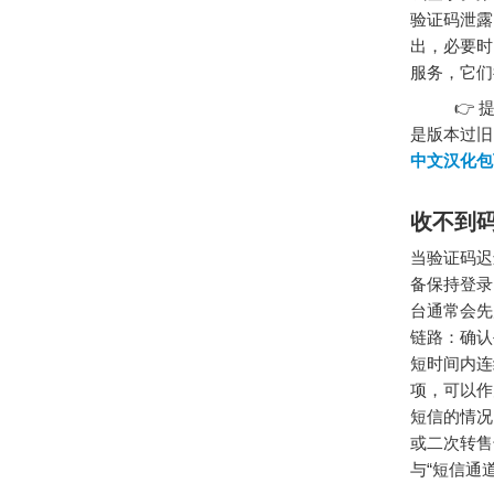
验证码泄露
出，必要时
服务，它们
👉 提示
是版本过旧
中文汉化包
收不到
当验证码迟
备保持登录
台通常会先
链路：确认
短时间内连
项，可以作
短信的情况
或二次转售
与“短信通