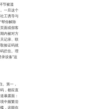
的环节被滥
交。一旦这个
靠社工诱导与
“帮你解除
录页面或假客
效期内被对方
聊天记录、联
获取验证码就
密码拦住。理
录设备”这
守住。第一，
证码，都应直
通道暴露面：
环境中频繁尝
门槛，这能在