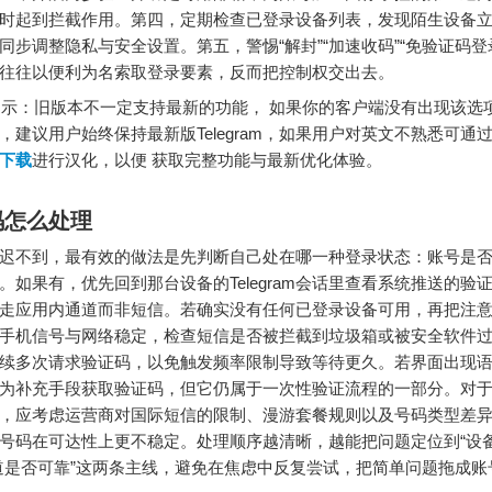
时起到拦截作用。第四，定期检查已登录设备列表，发现陌生设备
同步调整隐私与安全设置。第五，警惕“解封”“加速收码”“免验证码登
往往以便利为名索取登录要素，反而把控制权交出去。
：旧版本不一定支持最新的功能， 如果你的客户端没有出现该选
，建议用户始终保持最新版Telegram，如果用户对英文不熟悉可通
下载
进行汉化，以便 获取完整功能与最新优化体验。
码怎么处理
迟不到，最有效的做法是先判断自己处在哪一种登录状态：账号是
。如果有，优先回到那台设备的Telegram会话里查看系统推送的验
走应用内通道而非短信。若确实没有任何已登录设备可用，再把注
手机信号与网络稳定，检查短信是否被拦截到垃圾箱或被安全软件
续多次请求验证码，以免触发频率限制导致等待更久。若界面出现
为补充手段获取验证码，但它仍属于一次性验证流程的一部分。对
，应考虑运营商对国际短信的限制、漫游套餐规则以及号码类型差
号码在可达性上更不稳定。处理顺序越清晰，越能把问题定位到“设备
道是否可靠”这两条主线，避免在焦虑中反复尝试，把简单问题拖成账