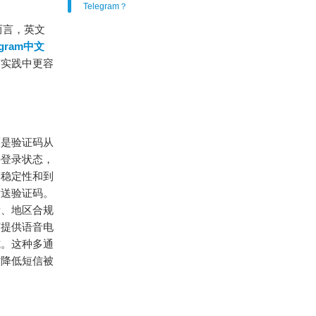
Telegram？
而言，英文
egram中文
与实践中更容
而是验证码从
持登录状态，
，稳定性和到
发送验证码。
量、地区合规
下提供语音电
式。这种多通
时降低短信被