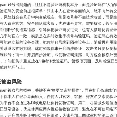
legram账号出问题的，往往不是验证码机制本身，而是验证码在“人”
验证码的安全前提很简单：只由本人在登录界面输入，绝不向外转
，风险就会在几分钟内变成现实。常见盗号并不靠技术攻破，而是
有人冒充官方、安全团队或客服，声称账号异常、需要核验，甚至用
你找回账号”制造紧迫感，引导你把验证码发过去；也有人搭建仿冒登
几乎与官方一致，实质是在实时收集手机号与验证码。验证码在有
可能建立新的设备会话，把你的账号绑到陌生设备上，随后再利用
关系继续扩散欺骗。此时如果你未开启两步验证，攻击者只要反复
制账号；而一旦开启两步验证，即使验证码泄露，对方也会被额外
，才能把防护重点放在“拒绝转发验证码、警惕假页面、及时检查已登
成败的环节上。
低被盗风险
legram被盗号的概率，关键不在“换更复杂的操作”，而在把几条底线
于你本人在登录界面输入，任何人以官方、客服、好友名义索要验
为平台不会通过私聊或电话让你转发验证码。第二，尽量减少短信
已登录设备，优先使用应用内推送接收验证码，避免在不可信网络
三，开启两步验证并绑定可用邮箱，为账号加上由你掌控的第二道