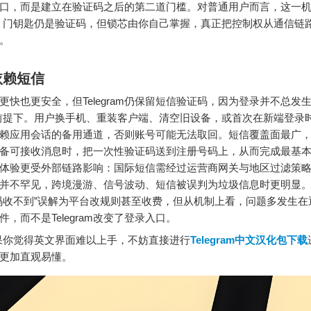
口，而是建立在验证码之后的第二道门槛。对普通用户而言，这一机
：门钥匙仍是验证码，但锁芯由你自己掌握，真正把控制权从通信链
。
依赖短信
更快也更安全，但Telegram仍保留短信验证码，因为登录并不总发生
前提下。用户换手机、重装客户端、清空旧设备，或首次在新端登录
赖应用会话的备用通道，否则账号可能无法取回。短信覆盖面最广
备可接收消息时，把一次性验证码送到注册号码上，从而完成最基
体验更受外部链路影响：国际短信需经过运营商网关与地区过滤策
并不罕见，跨境漫游、信号波动、短信被误判为垃圾信息时更明显
码收不到”误解为平台改规则甚至收费，但从机制上看，问题多发生在
件，而不是Telegram改变了登录入口。
你觉得英文界面难以上手，不妨直接进行
Telegram中文汉化包下载
更加直观易懂。