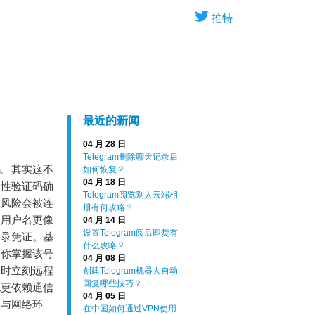
推特
最近的新闻
04 月 28 日
Telegram删除聊天记录后
码。其实这不
如何恢复？
04 月 18 日
次性验证码确
Telegram阅览别人云端相
，风险会被连
册有何攻略？
。用户名更像
04 月 14 日
设置Telegram阅后即焚有
登录凭证。基
什么攻略？
明你掌握该号
04 月 08 日
常时立刻远程
创建Telegram机器人自动
回复哪些技巧？
也更依赖通信
04 月 05 日
道与网络环
在中国如何通过VPN使用