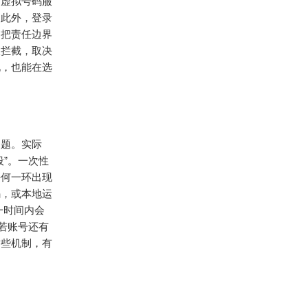
方虚拟号码服
。此外，登录
。把责任边界
被拦截，取决
化，也能在选
问题。实际
段”。一次性
任何一环出现
码，或本地运
一时间内会
若账号还有
这些机制，有