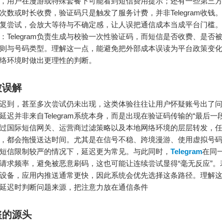
，用户在漫游或特殊套餐下可能看到短信费用提示；还有一些第三
次数或时长收费，验证码只是触发了服务计费，并非Telegram收钱
复尝试，会放大等待与不确定感，让人误把通信成本当成平台门槛
：Telegram负责生成与校验一次性验证码，而短信是否收费、是否
则与号码类型。理解这一点，能避免把外部成本误读为平台政策变
络环境时做出更理性的判断。
被误解
迟到，甚至多次尝试仍未出现，这类体验往往让用户怀疑账号出了
延迟并非来自Telegram系统本身，而是出现在验证码传输的“最后一
过国际短信网关、运营商过滤策略以及本地网络环境的层层转发，
，都会拖慢送达时间。尤其是在信号不稳、跨境漫游、使用虚拟号
短信限制较严的情况下，延迟更为常见。与此同时，
Telegram
在同
请求频率，避免被恶意刷码，这也可能让连续尝试显得“毫无反应”。
设备，应用内推送通常更快，因此系统会优先选择这条路径。理解
延迟时判断问题来源，把注意力放在通信条件
盗的源头