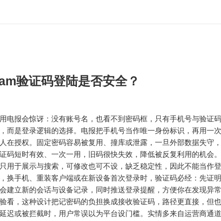
egram验证码登陆是否安全？
用电报会惊讶：没有账号名，也看不到密码框，只有手机号与验证
，而是登录逻辑的选择。电报把手机号当作唯一身份标识，再用一
人在授权。固定密码容易被复用、撞库或泄露，一旦外部数据失守
证码短时有效、一次一用，旧码很快失效，降低被反复利用的机会
只用于展示与搜索，可修改也可不设，缺乏稳定性，因此不能当作
，换手机、重装客户端或在新设备首次登录时，验证码必经：先证
会建立新的会话与设备记录，同时推送登录提醒，方便你在发现异
验看，这种设计把记密码的负担换成接收验证码，路径更直接，但
延迟或被拦截时，用户常误以为平台设门槛。实情多来自运营商通