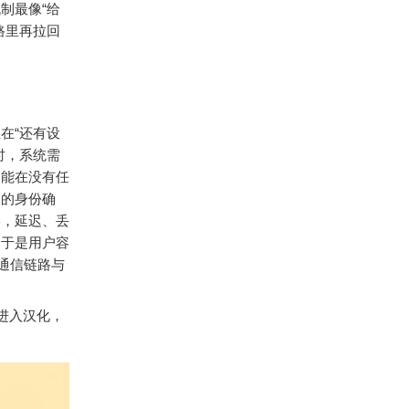
制最像“给
路里再拉回
在“还有设
时，系统需
，能在没有任
本的身份确
略，延迟、丢
。于是用户容
通信链路与
进入汉化，