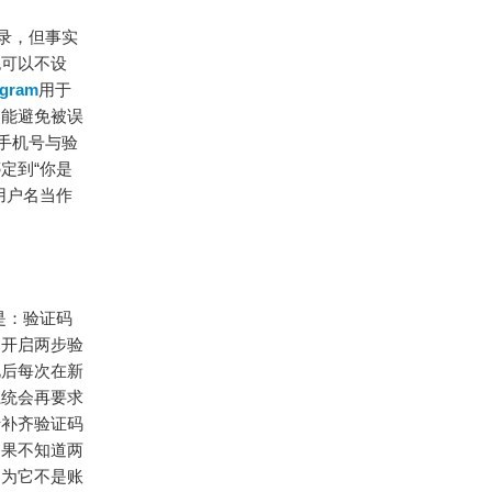
登录，但事实
也可以不设
egram
用于
点能避免被误
手机号与验
定到“你是
用户名当作
法是：验证码
中开启两步验
此后每次在新
系统会再要求
于补齐验证码
如果不知道两
因为它不是账