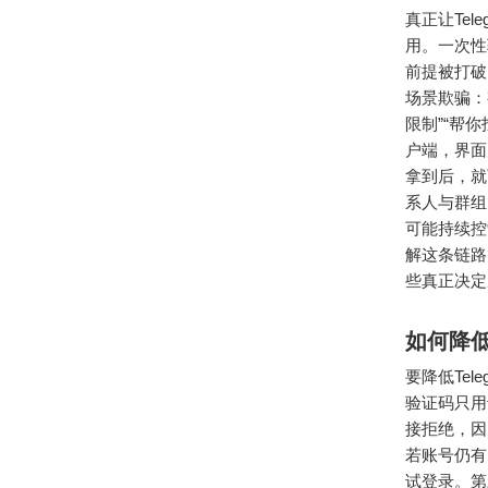
真正让Te
用。一次性
前提被打破
场景欺骗：
限制”“帮
户端，界面
拿到后，就
系人与群组
可能持续控
解这条链路
些真正决定
如何降
要降低Te
验证码只用
接拒绝，因
若账号仍有
试登录。第