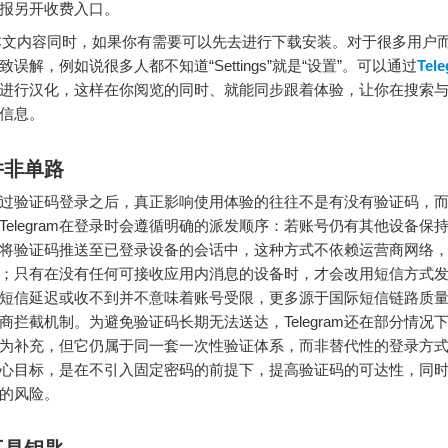
报另开收费入口。
本文内容同时，如果你有需要可以先去进行下载安装。对于很多用户
误解，例如说很多人都不知道“Settings”就是“设置”。可以通过
Tel
进行汉化，这样在你阅览的同时、就能同步跟着体验，让你在搜索
信息。
并非单路
过验证码登录之后，真正影响使用体验的往往不是有没有验证码，
Telegram在登录时会遵循明确的派发顺序：若账号仍有其他设备保
将验证码推送至已登录设备的会话中，这种方式不依赖运营商网络
；只有在没有任何可接收应用内消息的设备时，才会改用短信方式
短信延迟或收不到并不意味着账号受限，更多源于国际短信链路质
商拦截机制。为避免验证码长期无法送达，Telegram还在部分情况
为补充，但它仍属于同一套一次性验证体系，而非替代性的登录方
心目标，是在不引入固定密码的前提下，提高验证码的可达性，同
的风险。