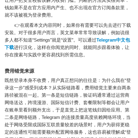
让用户把安全校验误解为收费门槛。判断的方法其实很简单：
钱如果不是在官方应用内产生、也不出现在官方订阅条款里，
就不该被视为登录费用。
👉在观看本文内容同时，如果你有需要可以先去进行下载
安装。对于很多用户而言，英文菜单常常导致误解，例如说很
多人都不知道“Settings”就是“设置”。可以通过
Telegram中文包
下载
进行汉化，这样在你阅览的同时、就能同步跟着体验，让
你在搜索与实践中更容易找到所需信息。
费用错觉来源
既然登录本身不收费，用户真正想问的往往是：为什么我在“登
录这一步”感受到成本？从实际链路看，费用错觉主要来自两条
路径被混在一起。第一条是短信链路，验证码通常通过运营商
网络送达，跨境漫游、国际短信计费、套餐限制等都会让用户
在账单里看到额外支出，于是直觉上把这笔钱归因给应用。第
二条是网络链路，Telegram 的连接质量高度依赖网络环境，当
处于网络受限或国际互联质量较差的场景时，用户为获得更稳
定的连通性可能需要额外配置网络服务，这也容易被理解成“登