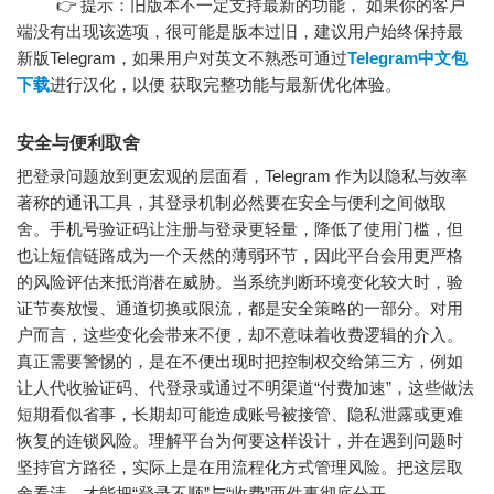
👉 提示：旧版本不一定支持最新的功能， 如果你的客户
端没有出现该选项，很可能是版本过旧，建议用户始终保持最
新版Telegram，如果用户对英文不熟悉可通过
Telegram中文包
下载
进行汉化，以便 获取完整功能与最新优化体验。
安全与便利取舍
把登录问题放到更宏观的层面看，Telegram 作为以隐私与效率
著称的通讯工具，其登录机制必然要在安全与便利之间做取
舍。手机号验证码让注册与登录更轻量，降低了使用门槛，但
也让短信链路成为一个天然的薄弱环节，因此平台会用更严格
的风险评估来抵消潜在威胁。当系统判断环境变化较大时，验
证节奏放慢、通道切换或限流，都是安全策略的一部分。对用
户而言，这些变化会带来不便，却不意味着收费逻辑的介入。
真正需要警惕的，是在不便出现时把控制权交给第三方，例如
让人代收验证码、代登录或通过不明渠道“付费加速”，这些做法
短期看似省事，长期却可能造成账号被接管、隐私泄露或更难
恢复的连锁风险。理解平台为何要这样设计，并在遇到问题时
坚持官方路径，实际上是在用流程化方式管理风险。把这层取
舍看清，才能把“登录不顺”与“收费”两件事彻底分开。