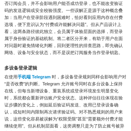
否订阅会员，并不会影响用户能否成功登录，也不能改变验证
码的发送逻辑或安全校验强度。一些误解正是源于这种概念叠
加：当用户在登录阶段遇到困难时，恰好看到应用内存在付费
选项，便下意识认为“付费或许能解决问题”。但从产品设计上
看，这两条路径彼此独立，会员属于体验层面的选择，而登录
属于身份验证的基础机制。将二者区分开来，有助于用户在面
对问题时避免情绪化判断，回到更理性的排查思路，即先确认
网络、设备与安全状态，而不是误把订阅服务当作登录钥匙。
多设备登录逻辑
在使用
手机端 Telegram
时，多设备登录规则同样会影响用户对
“是否收费”的判断。Telegram 允许账号同时在多台设备上保持
在线，但每当新增设备、重装系统或登录环境发生明显变化
时，系统都会重新评估账户安全状态。这种评估往往体现在验
证步骤的变化上，例如延后验证码发送、改用已登录设备确
认，或短时间内限制再次请求验证码。对不熟悉规则的用户来
说，这些变化容易被误解为“权限受限”甚至“需要额外付费才能
继续使用”。但从机制层面看，这类调整只是为了防止账号被异