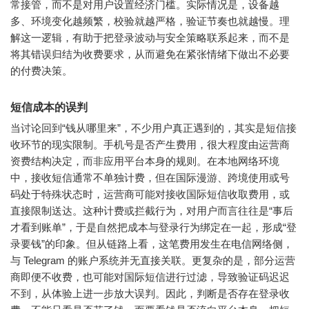
常接管，而不是对用户设置经济门槛。实际情况是，设备越
多、环境变化越频繁，校验就越严格，验证节奏也就越慢。理
解这一逻辑，有助于把登录波动与安全策略联系起来，而不是
将其错误归结为收费要求，从而避免在紧张情绪下做出不必要
的付费决策。
短信成本的误判
当讨论回到“钱从哪里来”，不少用户真正遇到的，其实是短信接
收环节的现实限制。手机号是否产生费用，很大程度由运营商
资费结构决定，而非应用平台本身的规则。在本地网络环境
中，接收短信通常不单独计费，但在国际漫游、跨境使用或号
码处于特殊状态时，运营商可能对接收国际短信收取费用，或
直接限制送达。这种计费或拦截行为，对用户而言往往是“事后
才看到账单”，于是自然把成本与登录行为绑定在一起，形成“登
录要钱”的印象。但从链路上看，这笔费用发生在电信网络侧，
与 Telegram 的账户系统并无直接关联。更复杂的是，部分运营
商即便不收费，也可能对国际短信进行过滤，导致验证码迟迟
不到，从体验上进一步放大误判。因此，判断是否存在登录收