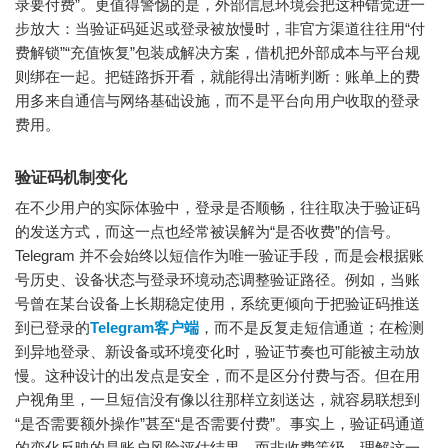
录要付费”。更值得警惕的是，外部信息环境会把这种错觉进一
步放大：当验证码延迟或登录被放慢时，非官方渠道往往用“付
费解锁”“充值恢复”包装成解决方案，借机把外部成本与平台规
则绑在一起。把链路拆开看，就能得出清晰判断：账单上的费
用多来自通信与网络基础设施，而不是平台向用户收取的登录
费用。
验证码机制变化
在不少用户的实际体验中，登录是否顺畅，往往取决于验证码
的发送方式，而这一点也经常被误解为“是否收费”的信号。
Telegram 并不会始终以短信作为唯一验证手段，而是会根据账
号历史、设备状态与登录环境动态调整验证路径。例如，当账
号曾在某台设备上长期稳定使用，系统更倾向于把验证码推送
到已登录的
Telegram客户端
，而不是反复走短信通道；在检测
到异地登录、新设备或环境变化时，验证节奏也可能被主动放
慢。这种设计的出发点是安全，而不是区分付费与否。但在用
户视角里，一旦短信没有像以往那样立刻送达，就容易联想到
“是否需要额外操作”甚至“是否需要付费”。事实上，验证码通道
的变化反映的是账户风险评估结果，而非收费等级。理解这一