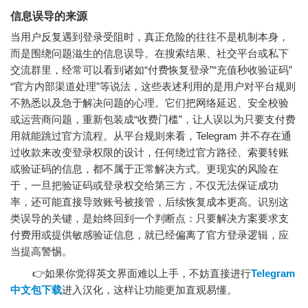
信息误导的来源
当用户反复遇到登录受阻时，真正危险的往往不是机制本身，
而是围绕问题滋生的信息误导。在搜索结果、社交平台或私下
交流群里，经常可以看到诸如“付费恢复登录”“充值秒收验证码”
“官方内部渠道处理”等说法，这些表述利用的是用户对平台规则
不熟悉以及急于解决问题的心理。它们把网络延迟、安全校验
或运营商问题，重新包装成“收费门槛”，让人误以为只要支付费
用就能跳过官方流程。从平台规则来看，Telegram 并不存在通
过收款来改变登录权限的设计，任何绕过官方路径、索要转账
或验证码的信息，都不属于正常解决方式。更现实的风险在
于，一旦把验证码或登录权交给第三方，不仅无法保证成功
率，还可能直接导致账号被接管，后续恢复成本更高。识别这
类误导的关键，是始终回到一个判断点：只要解决方案要求支
付费用或提供敏感验证信息，就已经偏离了官方登录逻辑，应
当提高警惕。
👉如果你觉得英文界面难以上手，不妨直接进行
Telegram
中文包下载
进入汉化，这样让功能更加直观易懂。