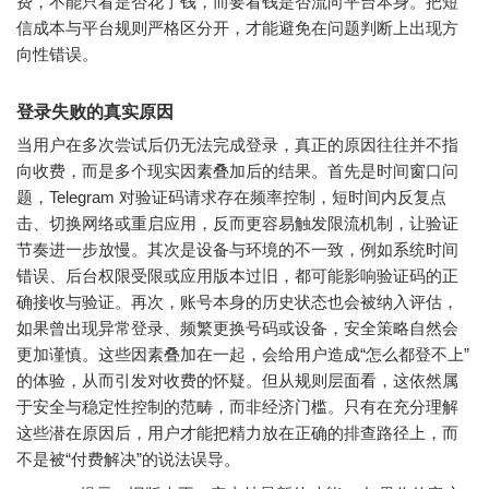
费，不能只看是否花了钱，而要看钱是否流向平台本身。把短
信成本与平台规则严格区分开，才能避免在问题判断上出现方
向性错误。
登录失败的真实原因
当用户在多次尝试后仍无法完成登录，真正的原因往往并不指
向收费，而是多个现实因素叠加后的结果。首先是时间窗口问
题，Telegram 对验证码请求存在频率控制，短时间内反复点
击、切换网络或重启应用，反而更容易触发限流机制，让验证
节奏进一步放慢。其次是设备与环境的不一致，例如系统时间
错误、后台权限受限或应用版本过旧，都可能影响验证码的正
确接收与验证。再次，账号本身的历史状态也会被纳入评估，
如果曾出现异常登录、频繁更换号码或设备，安全策略自然会
更加谨慎。这些因素叠加在一起，会给用户造成“怎么都登不上”
的体验，从而引发对收费的怀疑。但从规则层面看，这依然属
于安全与稳定性控制的范畴，而非经济门槛。只有在充分理解
这些潜在原因后，用户才能把精力放在正确的排查路径上，而
不是被“付费解决”的说法误导。