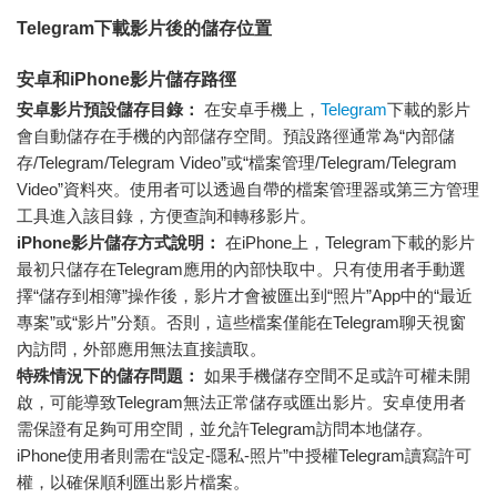
Telegram下載影片後的儲存位置
安卓和iPhone影片儲存路徑
安卓影片預設儲存目錄：
在安卓手機上，
Telegram
下載的影片
會自動儲存在手機的內部儲存空間。預設路徑通常為“內部儲
存/Telegram/Telegram Video”或“檔案管理/Telegram/Telegram
Video”資料夾。使用者可以透過自帶的檔案管理器或第三方管理
工具進入該目錄，方便查詢和轉移影片。
iPhone影片儲存方式說明：
在iPhone上，Telegram下載的影片
最初只儲存在Telegram應用的內部快取中。只有使用者手動選
擇“儲存到相簿”操作後，影片才會被匯出到“照片”App中的“最近
專案”或“影片”分類。否則，這些檔案僅能在Telegram聊天視窗
內訪問，外部應用無法直接讀取。
特殊情況下的儲存問題：
如果手機儲存空間不足或許可權未開
啟，可能導致Telegram無法正常儲存或匯出影片。安卓使用者
需保證有足夠可用空間，並允許Telegram訪問本地儲存。
iPhone使用者則需在“設定-隱私-照片”中授權Telegram讀寫許可
權，以確保順利匯出影片檔案。