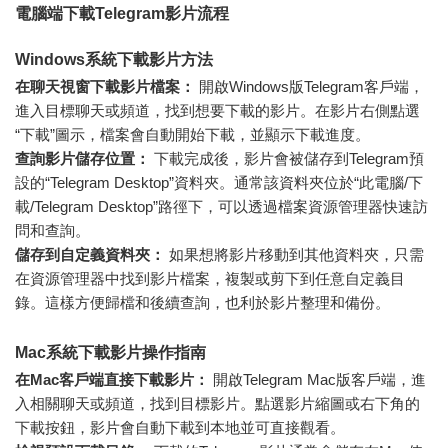
電腦端下載Telegram影片流程
Windows系統下載影片方法
在聊天視窗下載影片檔案：
開啟Windows版Telegram客戶端，
進入目標聊天或頻道，找到想要下載的影片。在影片右側點選
“下載”圖示，檔案會自動開始下載，並顯示下載進度。
查詢影片儲存位置：
下載完成後，影片會被儲存到Telegram預
設的“Telegram Desktop”資料夾。通常該資料夾位於“此電腦/下
載/Telegram Desktop”路徑下，可以透過檔案資源管理器快速訪
問和查詢。
儲存到自定義資料夾：
如果想將影片移動到其他資料夾，只需
在資源管理器中找到影片檔案，複製或剪下到任意自定義目
錄。這樣方便歸檔和後續查詢，也利於影片整理和備份。
Mac系統下載影片操作指南
在Mac客戶端直接下載影片：
開啟Telegram Mac版客戶端，進
入相關聊天或頻道，找到目標影片。點選影片縮圖或右下角的
下載按鈕，影片會自動下載到本地並可直接觀看。