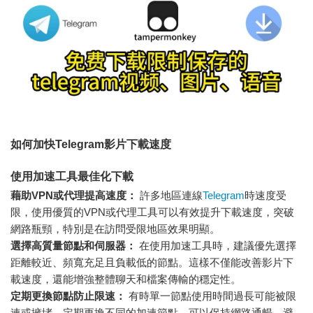
如何加快Telegram影片下載速度
使用加速工具最佳化下載
藉助VPN或代理提高速度：
許多地區連線
Telegram
時速度受
限，使用優質的VPN或代理工具可以有效提升下載速度，突破
網路瓶頸，特別是在訪問受限地區效果明顯。
選擇高質量節點和伺服器：
在使用加速工具時，建議優先選擇
距離較近、頻寬充足且負載低的節點。這樣不僅能改善影片下
載速度，還能增強整體聊天和檔案傳輸的穩定性。
定期更換節點防止限速：
有時單一節點使用時間過長可能被限
速或擁堵，定期更換不同的加速節點，可以保持網路通暢，避