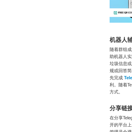
机器人
随着群组成
助机器人实
垃圾信息或
规或回答简
先完成
Te
利。随着T
方式。
分享链
在分享Te
开的平台上
管理员会避