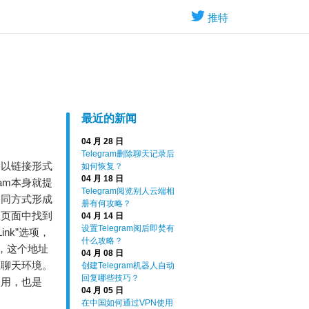
推特
最近的新闻
04 月 28 日
Telegram删除聊天记录后
口以链接形式
如何恢复？
04 月 18 日
ram本身就提
Telegram阅览别人云端相
不同方式形成
册有何攻略？
息页面中找到
04 月 14 日
设置Telegram阅后即焚有
nk”选项，
什么攻略？
接，这个地址
04 月 08 日
应聊天环境。
创建Telegram机器人自动
回复哪些技巧？
使用，也是
04 月 05 日
在中国如何通过VPN使用