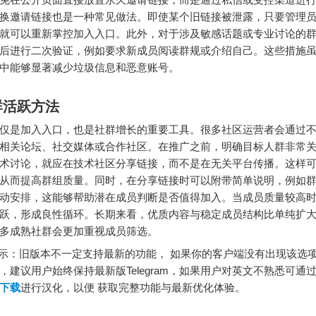
换邀请链接也是一种常见做法。即使某个旧链接被泄露，只要管理
就可以重新掌控加入入口。此外，对于涉及敏感话题或专业讨论的
后进行二次验证，例如要求新成员阅读群规或介绍自己。这些措施
中能够显著减少垃圾信息和恶意账号。
群活跃方法
仅是加入入口，也是社群增长的重要工具。很多社区运营者会通过
相关论坛、社交媒体或合作社区。在推广之前，明确目标人群非常
术讨论，就应在技术社区分享链接，而不是在无关平台传播。这样
从而提高群组质量。同时，在分享链接时可以附带简单说明，例如
动安排，这能够帮助潜在成员判断是否值得加入。当成员质量较高
跃，形成良性循环。长期来看，优质内容与稳定成员结构比单纯扩
多成熟社群会更加重视成员筛选。
：旧版本不一定支持最新的功能， 如果你的客户端没有出现该选
，建议用户始终保持最新版Telegram，如果用户对英文不熟悉可通
下载
进行汉化，以便 获取完整功能与最新优化体验。