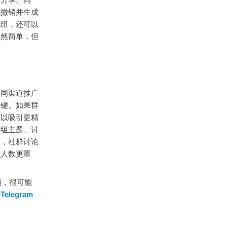
员撤销并生成
群组，还可以
虽然简单，但
不同渠道推广
关键。如果群
可以吸引更精
群组主题、讨
时，社群讨论
大人数更重
项，很可能
过
Telegram