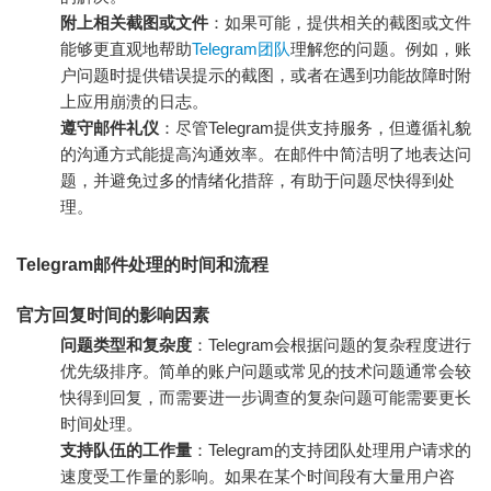
附上相关截图或文件
：如果可能，提供相关的截图或文件
能够更直观地帮助
Telegram团队
理解您的问题。例如，账
户问题时提供错误提示的截图，或者在遇到功能故障时附
上应用崩溃的日志。
遵守邮件礼仪
：尽管Telegram提供支持服务，但遵循礼貌
的沟通方式能提高沟通效率。在邮件中简洁明了地表达问
题，并避免过多的情绪化措辞，有助于问题尽快得到处
理。
Telegram邮件处理的时间和流程
官方回复时间的影响因素
问题类型和复杂度
：Telegram会根据问题的复杂程度进行
优先级排序。简单的账户问题或常见的技术问题通常会较
快得到回复，而需要进一步调查的复杂问题可能需要更长
时间处理。
支持队伍的工作量
：Telegram的支持团队处理用户请求的
速度受工作量的影响。如果在某个时间段有大量用户咨