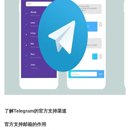
了解Telegram的官方支持渠道
官方支持邮箱的作用