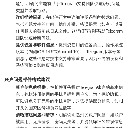
题”。明确的主题有助于Telegram支持团队快速识别问题
类型并采取行动。
详细描述问题
：在邮件正文中详细说明遇到的技术问题。
包括问题发生的时间、操作步骤、错误提示（如有）以及
任何相关的截图或日志文件。这些细节能够帮助Telegram
团队快速诊断问题。
提供设备和软件信息
：提到您使用的设备类型、操作系统
版本（例如iOS 14.5或Android 10）、Telegram版本号等
信息，这些信息对技术支持非常重要，因为不同的设备和
系统可能会影响应用表现。
账户问题邮件格式建议
账户信息的提供
：在邮件开头提供Telegram账户的基本信
息，包括注册使用的手机号码和用户名。为了保护隐私，
可以避免公开完整的手机号码，只需提供部分信息，如+1
开头的国家区号和前四位数字。
清晰描述问题和请求
：明确说明遇到的账户问题，如账户
被禁用、无法登录、密码丢失等，并提供详细的错误信息