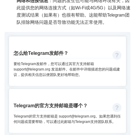
网络和连接信息
：问题的发生也可能与网络环境有关，因
此提供您的网络连接方式（如Wi-Fi或4G/5G）以及网络速
度测试结果（如果有）也很有帮助。这能帮助Telegram团
队排除网络问题是否导致功能无法正常使用。
怎么给Telegram发邮件？
要给Telegram发邮件，您可以通过其官方支持邮箱
support@telegram.org
发送邮件。在邮件中详细描述您的问题或建
议，提供相关信息以便团队更好地帮助您。
Telegram的官方支持邮箱是哪个？
Telegram的官方支持邮箱是
support@telegram.org
。如果您遇到任
何问题或需要帮助，可以通过此邮箱与Telegram支持团队联系。