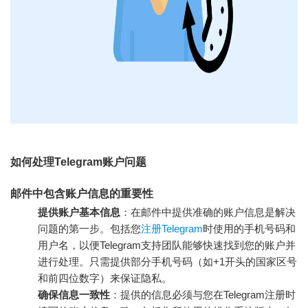
如何处理Telegram账户问题
邮件中包含账户信息的重要性
提供账户基本信息
：在邮件中提供准确的账户信息是解决
问题的第一步。包括您
注册Telegram
时使用的手机号码和
用户名，以便Telegram支持团队能够快速找到您的账户并
进行处理。只需提供部分手机号码（如+1开头的国家区号
和前四位数字）来保证隐私。
确保信息一致性
：提供的信息必须与您在Telegram注册时