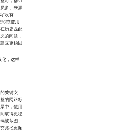
调整时，群组
成员多、来源
为“没有
暱称或使用
存在历史匹配
解决的问题，
里建立更稳固
汉化，这样
别的关键支
调整的网路标
场景中，使用
之间取得更稳
号码被截图、
社交路径更顺