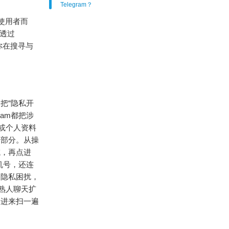
Telegram？
使用者而
以透过
你在搜寻与
把“隐私开
am都把涉
或个人资料
一部分。从操
域，再点进
机号，还连
到隐私困扰，
从熟人聊天扩
期进来扫一遍