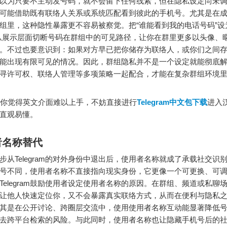
以为只要不主动发号码，就不会留下任何线索，但在隐私设定尚未
可能借助既有联络人关系或系统匹配看到彼此的手机号。尤其是在
组里，这种隐性暴露更不容易被察觉。把“谁能看到我的电话号码”设
从展示层面切断号码在群组中的可见路径，让你在群里更多以头像、
。不过也要意识到：如果对方早已把你储存为联络人，或你们之间
能出现有限可见的情况。因此，群组隐私并不是一个设定就能彻底
寻许可权、联络人管理等多项策略一起配合，才能在复杂群组环境
你觉得英文介面难以上手，不妨直接进行
Telegram中文包下载
进入
直观易懂。
者名称替代
步从Telegram的对外身份中退出后，使用者名称就成了承载社交识
号不同，使用者名称不直接指向现实身份，它更像一个可更换、可
Telegram鼓励使用者设定使用者名称的原因。在群组、频道或私聊
让他人快速定位你，又不会暴露真实联络方式，从而在便利与隐私
其是在公开讨论、跨圈层交流中，使用使用者名称互动能显著降低
去跨平台检索的风险。与此同时，使用者名称也让隐藏手机号后的