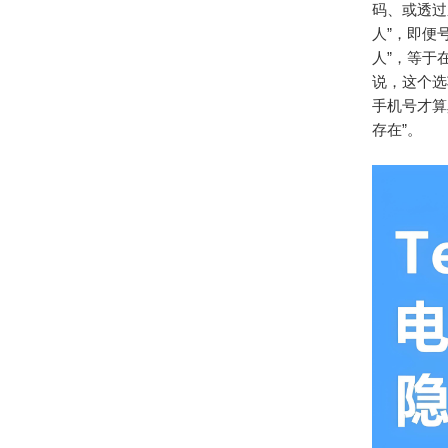
码、或透过
人”，即便
人”，等于
说，这个选
手机号才算
存在”。