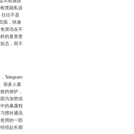
提示或预设
期检查隐私设
，往往不是
页面，快速
避免资讯在不
这样的复查更
控状态，而不
legram
。很多人最
有效的保护，
是因为加密或
路中的暴露程
，习惯对通讯
常使用的一部
何经得起长期