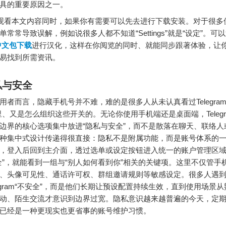
具的重要原因之一。
看本文内容同时，如果你有需要可以先去进行下载安装。对于很多
常常导致误解，例如说很多人都不知道“Settings”就是“设定”。可
m中文包下载
进行汉化，这样在你阅览的同时、就能同步跟著体验，让
易找到所需资讯。
私与安全
用者而言，隐藏手机号并不难，难的是很多人从未认真看过Telegram
里、又是怎么组织这些开关的。无论你使用手机端还是桌面端，Telegr
边界的核心选项集中放进“隐私与安全”，而不是散落在聊天、联络人
种集中式设计传递得很直接：隐私不是附属功能，而是账号体系的
，登入后回到主介面，透过选单或设定按钮进入统一的账户管理区
全”，就能看到一组与“别人如何看到你”相关的关键项。这里不仅管手
、头像可见性、通话许可权、群组邀请规则等敏感设定。很多人遇
legram“不安全”，而是他们长期让预设配置持续生效，直到使用场景
动、陌生交流才意识到边界过宽。隐私意识越来越普遍的今天，定
已经是一种更现实也更省事的账号维护习惯。