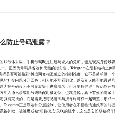
么防止号码泄露？
gram的账号体系里，手机号码既是注册与登入的凭证，也是现实身份最容
之一。正因为号码具备这种天然的指向性，Telegram在隐私结构上刻
“号码是否可被搜到”拆成两套相互独立的控制维度。它不是简单做一
见的社交问题分开回答：别人能不能看到你，以及别人能不能透过
以为把号码设为不可见就等于彻底匿名，但只要搜寻许可权仍然开
方汇入通讯录或用号码匹配时被定位。也就是说，真正有效的隐藏
定就能完成的，而是需要把可见范围与搜寻许可权一起调整，形成
。Telegram正是靠这种分层控制，让使用者在不牺牲沟通效率的前
讯被扩散、被滥用或被“顺藤摸瓜”关联的机率，这也是它长期被视作