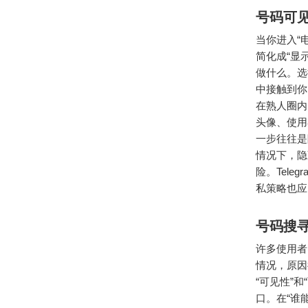
号码可
当你进入“
简化成“显
做什么。选
中接触到你
在熟人圈内
头像、使用
一步往往是
情况下，隐
险。Tel
私策略也应
号码搜
许多使用者
情况，原因
“可见性”
口。在“谁