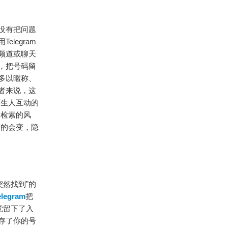
并没有把问题
legram
频道或聊天
，把号码留
多以暱称、
用者来说，这
陌生人互动的
台检索的风
目的会变，隐
然找到”的
elegram
把
觉留下了入
储存了你的号