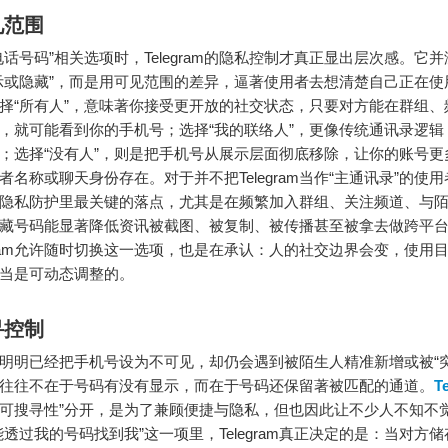
见范围
电话号码”相关选项时，Telegram的隐私控制才真正显出层次感。它
示或隐藏”，而是用可见范围的差异，逼著使用者去想清楚自己正在使用Te
择“所有人”，意味著你接受更开放的社交状态，只要对方能在群组、
，就可能看到你的手机号；选择“我的联络人”，更像传统通讯录逻辑
；选择“没有人”，则是把手机号从展示层面彻底移除，让你的账号更
者名称或聊天身份存在。对于并不把Telegram当作“主通讯录”的使
隐私防护里最关键的落点，尤其是在频繁加入群组、关注频道、与
藏号码能显著降低资讯被截图、被复制、被传播甚至被拿去做跨平
egram允许随时切换这一选项，也是在承认：人的社交边界会变，使用
当是可动态调整的。
寻控制
明明已经把手机号设为不可见，却仍会遇到被陌生人精准新增或被“突
往往不在于号码有没有显示，而在于号码还保留著被匹配的通道。
T
和“可搜寻性”分开，是为了兼顾便捷与隐私，但也因此让不少人不知不
能透过我的号码找到我”这一项里，Telegram真正决定的是：当对方