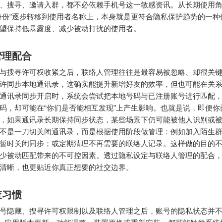
、搜寻、邀请入群，都不必依赖手机号这一敏感资讯。从长期使用
身份”逐步转移到使用者名称上，本身就是更符合隐私保护趋势的一种
望保持低暴露度、减少被动打扰的使用者。
管理配合
与搜寻许可权收紧之后，联络人管理往往是最容易被忽略、却很关
ram允许同步本地通讯录，这确实能提升新增好友的效率，但也可能在关
通讯录同步开启时，系统会尝试把本地号码与已注册账号进行匹配
码，却可能在“你们是否能相互发现”上产生影响。也就是说，即便你
，如果通讯录长期保持同步状态，某些场景下仍可能被他人识别或
不是一刀切关闭通讯录，而是根据使用阶段做管理：例如加入陌生
暂时关闭同步；或定期清理不再需要的联络人记录。这样做的目的
少被动匹配带来的不可控因素。透过隐私设定与联络人管理的配合
清晰，也更贴近你真正想要的社交边界。
查习惯
号隐藏、搜寻许可权限制以及联络人管理之后，账号的隐私状态并