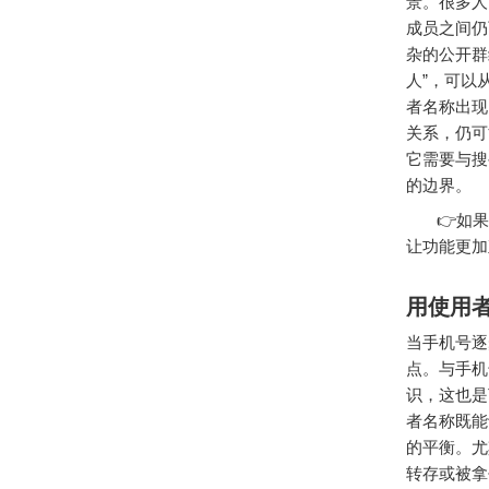
景。很多人
成员之间仍
杂的公开群
人”，可以
者名称出现
关系，仍可
它需要与搜
的边界。
👉如果
让功能更加
用使用
当手机号逐
点。与手机
识，这也是
者名称既能
的平衡。尤
转存或被拿