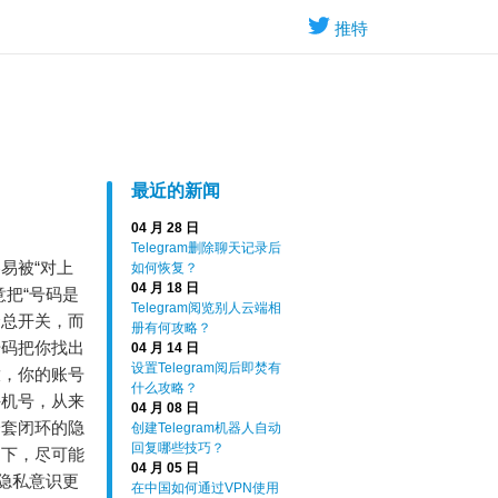
推特
最近的新闻
04 月 28 日
Telegram删除聊天记录后
易被“对上
如何恢复？
04 月 18 日
意把“号码是
Telegram阅览别人云端相
个总开关，而
册有何攻略？
号码把你找出
04 月 14 日
设置Telegram阅后即焚有
放，你的账号
什么攻略？
手机号，从来
04 月 08 日
一套闭环的隐
创建Telegram机器人自动
回复哪些技巧？
提下，尽可能
04 月 05 日
隐私意识更
在中国如何通过VPN使用