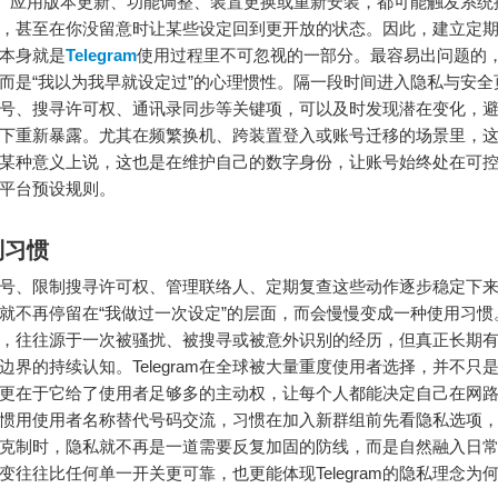
”。应用版本更新、功能调整、装置更换或重新安装，都可能触发系统
，甚至在你没留意时让某些设定回到更开放的状态。因此，建立定
本身就是
Telegram
使用过程里不可忽视的一部分。最容易出问题的
而是“我以为我早就设定过”的心理惯性。隔一段时间进入隐私与安全
号、搜寻许可权、通讯录同步等关键项，可以及时发现潜在变化，
下重新暴露。尤其在频繁换机、跨装置登入或账号迁移的场景里，
某种意义上说，这也是在维护自己的数字身份，让账号始终处在可
平台预设规则。
到习惯
号、限制搜寻许可权、管理联络人、定期复查这些动作逐步稳定下来，Te
就不再停留在“我做过一次设定”的层面，而会慢慢变成一种使用习惯
，往往源于一次被骚扰、被搜寻或被意外识别的经历，但真正长期
边界的持续认知。Telegram在全球被大量重度使用者选择，并不只
更在于它给了使用者足够多的主动权，让每个人都能决定自己在网
惯用使用者名称替代号码交流，习惯在加入新群组前先看隐私选项
克制时，隐私就不再是一道需要反复加固的防线，而是自然融入日
变往往比任何单一开关更可靠，也更能体现Telegram的隐私理念为