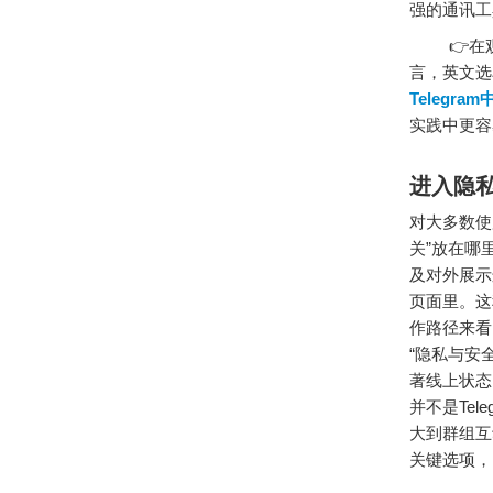
强的通讯工
👉在观
言，英文选单
Telegra
实践中更容
进入隐
对大多数使
关”放在哪
及对外展示
页面里。这
作路径来看
“隐私与安
著线上状态
并不是Te
大到群组互
关键选项，