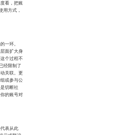
角度看，把账
使用方式，
键的一环。
系层面扩大身
，这个过程不
已经限制了
被动关联。更
群组或参与公
不是切断社
，你的账号对
不代表从此