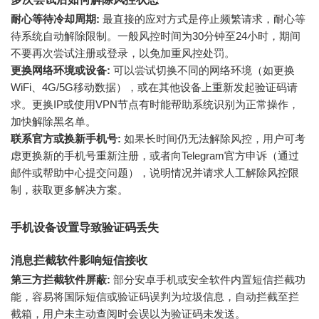
耐心等待冷却周期:
最直接的应对方式是停止频繁请求，耐心等
待系统自动解除限制。一般风控时间为30分钟至24小时，期间
不要再次尝试注册或登录，以免加重风控处罚。
更换网络环境或设备:
可以尝试切换不同的网络环境（如更换
WiFi、4G/5G移动数据），或在其他设备上重新发起验证码请
求。更换IP或使用VPN节点有时能帮助系统识别为正常操作，
加快解除黑名单。
联系官方或换新手机号:
如果长时间仍无法解除风控，用户可考
虑更换新的手机号重新注册，或者向Telegram官方申诉（通过
邮件或帮助中心提交问题），说明情况并请求人工解除风控限
制，获取更多解决方案。
手机设备设置导致验证码丢失
消息拦截软件影响短信接收
第三方拦截软件屏蔽:
部分安卓手机或安全软件内置短信拦截功
能，容易将国际短信或验证码误判为垃圾信息，自动拦截至拦
截箱，用户未主动查阅时会误以为验证码未发送。