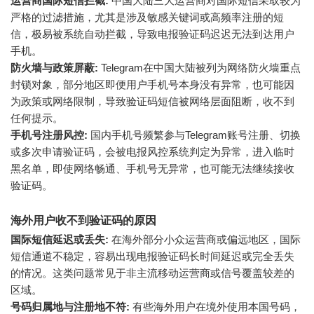
运营商国际短信拦截:
中国大陆三大运营商对国际短信采取较为
严格的过滤措施，尤其是涉及敏感关键词或高频率注册的短
信，极易被系统自动拦截，导致电报验证码迟迟无法到达用户
手机。
防火墙与政策屏蔽:
Telegram在中国大陆被列为网络防火墙重点
封锁对象，部分地区即便用户手机号本身没有异常，也可能因
为政策或网络限制，导致验证码短信被网络层面阻断，收不到
任何提示。
手机号注册风控:
国内手机号频繁参与Telegram账号注册、切换
或多次申请验证码，会被电报风控系统判定为异常，进入临时
黑名单，即使网络畅通、手机号无异常，也可能无法继续接收
验证码。
海外用户收不到验证码的原因
国际短信延迟或丢失:
在海外部分小众运营商或偏远地区，国际
短信通道不稳定，容易出现电报验证码长时间延迟或完全丢失
的情况。这类问题常见于非主流移动运营商或信号覆盖较差的
区域。
号码归属地与注册地不符:
有些海外用户在境外使用本国号码，