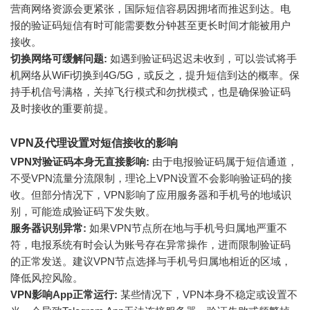
营商网络资源会更紧张，国际短信容易因拥堵而推迟到达。电
报的验证码短信有时可能需要数分钟甚至更长时间才能被用户
接收。
切换网络可缓解问题:
如遇到验证码迟迟未收到，可以尝试将手
机网络从WiFi切换到4G/5G，或反之，提升短信到达的概率。保
持手机信号满格，关掉飞行模式和勿扰模式，也是确保验证码
及时接收的重要前提。
VPN及代理设置对短信接收的影响
VPN对验证码本身无直接影响:
由于电报验证码属于短信通道，
不受VPN流量分流限制，理论上VPN设置不会影响验证码的接
收。但部分情况下，VPN影响了应用服务器和手机号的地域识
别，可能造成验证码下发失败。
服务器识别异常:
如果VPN节点所在地与手机号归属地严重不
符，电报系统有时会认为账号存在异常操作，进而限制验证码
的正常发送。建议VPN节点选择与手机号归属地相近的区域，
降低风控风险。
VPN影响App正常运行:
某些情况下，VPN本身不稳定或设置不