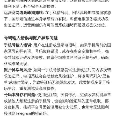
长期被网络防火墙或运营商重点监控，这使得验证码短信难以
顺利下发，甚至完全无法接收。
运营商网络高峰期拥堵:
在手机信号弱、网络高峰期或漫游状态
下，国际短信通道本身承载能力有限。即便电报服务器成功发
出验证码，运营商侧仍有可能因系统拥堵而延迟或丢失短信。
号码输入错误与账户异常问题
手机号输入错误:
用户在注册或登录电报时，如果手机号前的国
家区号选择有误、号码位数错误，或存在多余空格和字符，都
会导致验证码发送失败。建议仔细核查区号及完整号码，确保
格式准确无误。
账户异常与风控:
如同一手机号频繁尝试注册或短时间内多次请
求验证码，电报系统会自动触发风控保护，将该号码列入“黑名
单”或临时限制，导致验证码无法继续发送。此类情况多见于接
码平台、重复测试等高频操作。
号码本身存在问题:
使用已注销、欠费停机、短信收发功能异常
或被他人频繁注册的手机号，也会影响验证码的正常收取。部
分虚拟号、接码平台号因被滥用被官方拉黑，也常常无法顺利
接收到Telegram的验证码。