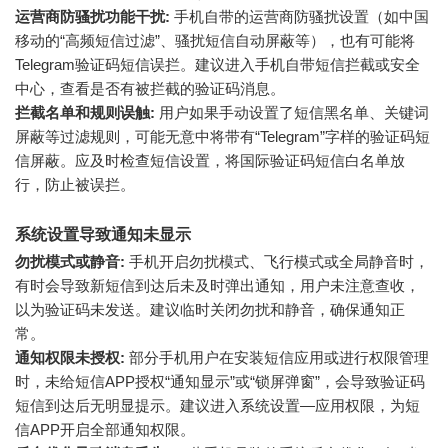
运营商防骚扰功能干扰:
手机自带的运营商防骚扰设置（如中国
移动的“高频短信过滤”、骚扰短信自动屏蔽等），也有可能将
Telegram验证码短信误拦。建议进入手机自带短信拦截或安全
中心，查看是否有被拦截的验证码消息。
拦截名单和规则误触:
用户如果手动设置了短信黑名单、关键词
屏蔽等过滤规则，可能无意中将带有“Telegram”字样的验证码短
信屏蔽。应及时检查短信设置，将国际验证码短信白名单放
行，防止被误拦。
系统设置导致通知未显示
勿扰模式或静音:
手机开启勿扰模式、飞行模式或全局静音时，
有时会导致新短信到达后未及时弹出通知，用户未注意查收，
以为验证码未发送。建议临时关闭勿扰和静音，确保通知正
常。
通知权限未授权:
部分手机用户在安装短信应用或进行权限管理
时，未给短信APP授权“通知显示”或“锁屏弹窗”，会导致验证码
短信到达后无明显提示。建议进入系统设置—应用权限，为短
信APP开启全部通知权限。