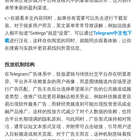
告体系正逐步成为平台商业模式中的重要组成部分，也为创作
者带来新的盈利渠道。
👉在观看本文内容同时，如果你有需要可以先去进行下载安
装。对于很多用户而言，英文菜单常常导致误解，例如说很多
人都不知道“Settings”就是“设置”。可以通过
Telegram中文包下
载
进行汉化，这样在你阅览的同时、就能同步跟着体验，让你
在搜索与实践中更容易找到所需信息。
投放机制结构
在Telegram广告体系中，投放逻辑与传统社交平台存在明显差
异。平台并不依赖复杂的用户画像，而是围绕频道内容场景进
行广告匹配。广告主在后台选择希望展示广告的公共频道或频
道类型，使推广信息更容易触达相关受众。例如科技频道更容
易出现软件服务广告，而财经类频道则可能出现投资资讯或金
融产品推广。这样的投放方式减少了对个人数据的依赖，也符
合平台长期强调的隐私原则。与此同时，广告形式保持相对简
洁，通常以短文本形式呈现，并附带可点击链接，引导用户进
入目标频道或相关页面。对于广告主而言，这种机制意味着投