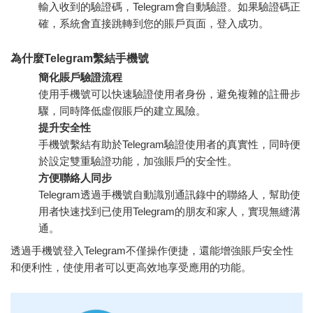
輸入收到的驗證碼，Telegram會自動驗證。如果驗證碼正
確，系統會直接跳轉到您的賬戶頁面，登入成功。
為什麼Telegram繫結手機號
簡化賬戶驗證流程
使用手機號可以快速驗證使用者身份，避免複雜的註冊步
驟，同時降低虛假賬戶的建立風險。
提升安全性
手機號繫結有助於Telegram驗證使用者的真實性，同時便
於設定雙重驗證功能，加強賬戶的安全性。
方便聯絡人同步
Telegram透過手機號自動識別通訊錄中的聯絡人，幫助使
用者快速找到已使用Telegram的朋友和家人，實現無縫溝
通。
透過手機號登入Telegram不僅操作便捷，還能增強賬戶安全性
和便利性，使使用者可以更高效地享受應用的功能。