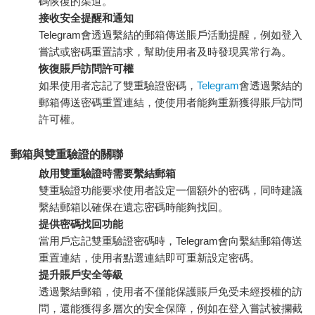
碼恢復的渠道。
接收安全提醒和通知
Telegram會透過繫結的郵箱傳送賬戶活動提醒，例如登入
嘗試或密碼重置請求，幫助使用者及時發現異常行為。
恢復賬戶訪問許可權
如果使用者忘記了雙重驗證密碼，
Telegram
會透過繫結的
郵箱傳送密碼重置連結，使使用者能夠重新獲得賬戶訪問
許可權。
郵箱與雙重驗證的關聯
啟用雙重驗證時需要繫結郵箱
雙重驗證功能要求使用者設定一個額外的密碼，同時建議
繫結郵箱以確保在遺忘密碼時能夠找回。
提供密碼找回功能
當用戶忘記雙重驗證密碼時，Telegram會向繫結郵箱傳送
重置連結，使用者點選連結即可重新設定密碼。
提升賬戶安全等級
透過繫結郵箱，使用者不僅能保護賬戶免受未經授權的訪
問，還能獲得多層次的安全保障，例如在登入嘗試被攔截