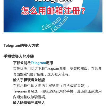
Telegram的登入方式
手機號登入的步驟
下載並開啟
Telegram
應用
首先從應用商店下載Telegram應用，安裝後開啟。在歡迎
頁面點選“開始”按鈕，進入登入流程。
輸入手機號碼並驗證
在提示框中輸入您的手機號碼（包括國家區號）。
Telegram會發送一個驗證碼到您的手機，透過簡訊或應用
內通知接收該驗證碼。
輸入驗證碼完成登入