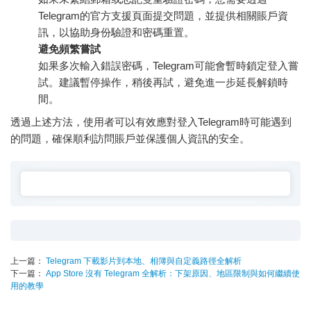
Telegram的官方支援頁面提交問題，並提供相關賬戶資
訊，以協助身份驗證和密碼重置。
避免頻繁嘗試
如果多次輸入錯誤密碼，Telegram可能會暫時鎖定登入嘗
試。建議暫停操作，稍後再試，避免進一步延長解鎖時
間。
透過上述方法，使用者可以有效應對登入Telegram時可能遇到
的問題，確保順利訪問賬戶並保護個人資訊的安全。
上一篇：
Telegram 下載影片到本地、相簿與自定義路徑全解析
下一篇：
App Store 沒有 Telegram 全解析：下架原因、地區限制與如何繼續使
用的教學