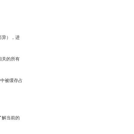
统而异），进
相关的所有
储中被缓存占
户了解当前的