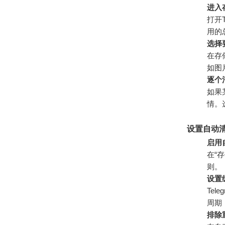
进入
打开
用的
选择
在存
如图
逐个
如果
情。
设置自动
启用
在“
则。
设置
Te
周期
排除