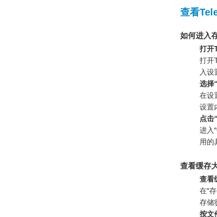
查看Te
如何进入
打开T
打开
入设
选择
在设
设置
点击
进入
用的
查看缓存
查看
在“
存储
按文