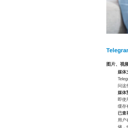
Telegr
图片、视
媒体
Te
问这
媒体
即使
缓存
已查
用户
储，