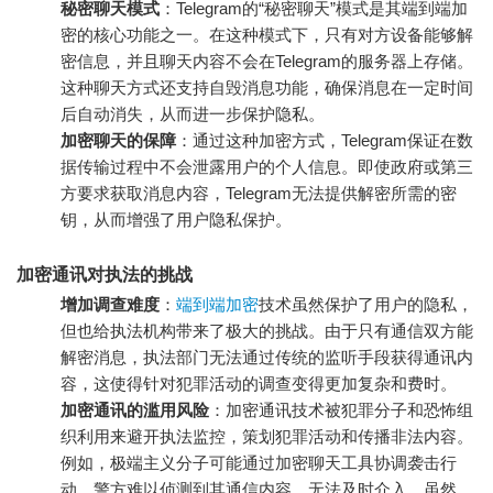
秘密聊天模式
：Telegram的“秘密聊天”模式是其端到端加
密的核心功能之一。在这种模式下，只有对方设备能够解
密信息，并且聊天内容不会在Telegram的服务器上存储。
这种聊天方式还支持自毁消息功能，确保消息在一定时间
后自动消失，从而进一步保护隐私。
加密聊天的保障
：通过这种加密方式，Telegram保证在数
据传输过程中不会泄露用户的个人信息。即使政府或第三
方要求获取消息内容，Telegram无法提供解密所需的密
钥，从而增强了用户隐私保护。
加密通讯对执法的挑战
增加调查难度
：
端到端加密
技术虽然保护了用户的隐私，
但也给执法机构带来了极大的挑战。由于只有通信双方能
解密消息，执法部门无法通过传统的监听手段获得通讯内
容，这使得针对犯罪活动的调查变得更加复杂和费时。
加密通讯的滥用风险
：加密通讯技术被犯罪分子和恐怖组
织利用来避开执法监控，策划犯罪活动和传播非法内容。
例如，极端主义分子可能通过加密聊天工具协调袭击行
动，警方难以侦测到其通信内容，无法及时介入。虽然