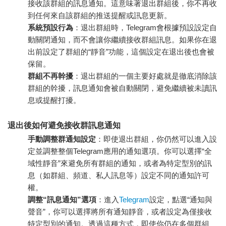
接收該群組的訊息通知。這意味著退出群組後，你不再收
到任何來自該群組的推送提醒或訊息更新。
系統預設行為
：退出群組時，Telegram會根據預設設定自
動關閉通知，而不會讓你繼續接收群組訊息。如果你在退
出前設定了群組的“靜音”功能，這個設定在退出後也會被
保留。
群組不再幹擾
：退出群組的一個主要好處就是徹底消除該
群組的幹擾，訊息通知會被自動關閉，避免繼續被未讀訊
息或提醒打擾。
退出後如何避免接收群訊息通知
手動調整群通知設定
：即使退出群組，你仍然可以進入設
定並調整整個Telegram應用的通知選項。你可以選擇“全
域性靜音”來避免所有群組的通知，或者為特定型別的訊
息（如群組、頻道、私人訊息等）設定不同的通知許可
權。
調整“訊息通知”選項
：進入
Telegram
設定，點選“通知與
聲音”，你可以選擇將所有通知靜音，或者設定為僅接收
特定型別的通知。透過這種方式，即使你仍在多個群組