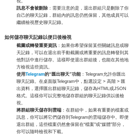
視。
訊息不會被刪除
：需要注意的是，退出群組只是刪除了你
自己的聊天記錄，群組內的訊息仍然保留，其他成員可以
繼續檢視歷史聊天記錄。
如何儲存聊天記錄以便日後檢視
截圖或轉發重要資訊
：如果你希望保留某些關鍵訊息或聊
天記錄，可以在退出前手動截圖或將重要的訊息轉發到其
他對話中進行儲存。這樣即使退出群組後，也能在其他地
方檢視這些資訊。
使用
Telegram
的“匯出聊天”功能
：Telegram允許你匯出
聊天記錄。在桌面版Telegram中，點選設定 > 高階 > 匯
出資料，選擇匯出群組聊天記錄，儲存為HTML或JSON
格式。這樣你可以完整地儲存群組的聊天記錄供以後檢
視。
將群組聊天儲存到雲端
：在群組中，如果有重要的檔案或
訊息，你可以將它們儲存到Telegram的雲端儲存中。即便
退出群組，這些檔案仍然會保留在“檔案”或“媒體”部分，
你可以隨時檢視和下載。