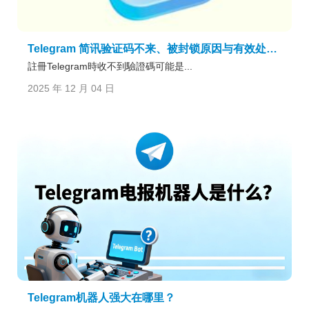
Telegram 简讯验证码不来、被封锁原因与有效处理方式全解析
註冊Telegram時收不到驗證碼可能是...
2025 年 12 月 04 日
Telegram机器人强大在哪里？