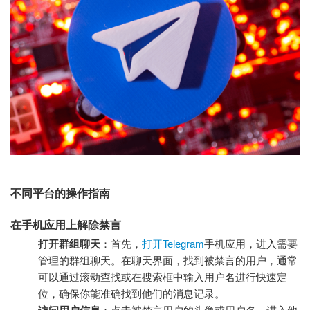
不同平台的操作指南
在手机应用上解除禁言
打开群组聊天
：首先，
打开Telegram
手机应用，进入需要
管理的群组聊天。在聊天界面，找到被禁言的用户，通常
可以通过滚动查找或在搜索框中输入用户名进行快速定
位，确保你能准确找到他们的消息记录。