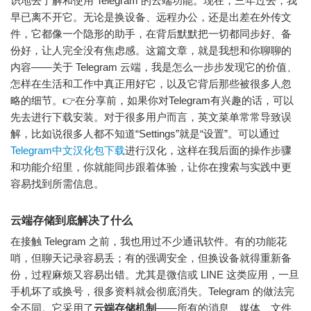
识地去了解和使用 Telegram 的云端功能。现在，三年过去，我
早已离不开它。无论是换设备、远程办公，还是出差在外传文
件，它都像一个隐形的助手，在背后默默把一切都同步好、备
份好，让人完全没有焦虑感。这篇文章，就是我想和你聊聊的
内容——关于 Telegram 云端，我是怎么一步步发现它的价值、
怎样在生活和工作中真正用好它，以及它背后那些被很多人忽
略的细节。👉在分享前，如果你对Telegram有兴趣的话，可以
先去进行下载安装。对于很多用户而言，英文菜单常常导致误
解，比如说很多人都不知道“Settings”就是“设置”。可以通过
Telegram中文汉化包下载
进行汉化，这样在我后面的操作步骤
和功能介绍里，你就能同步跟着体验，让你在搜索与实践中更
容易找到所需信息。
云端存储到底解决了什么
在接触 Telegram 之前，我也用过不少通讯软件。有的功能花
哨，但聊天记录容易丢；有的强调安全，但换设备就得重新备
份，过程麻烦又容易出错。尤其是微信或 LINE 这类应用，一旦
手机坏了或换号，很多资料就会彻底消失。Telegram 的做法完
全不同。它采用了
云端存储机制
——所有的消息、媒体、文件