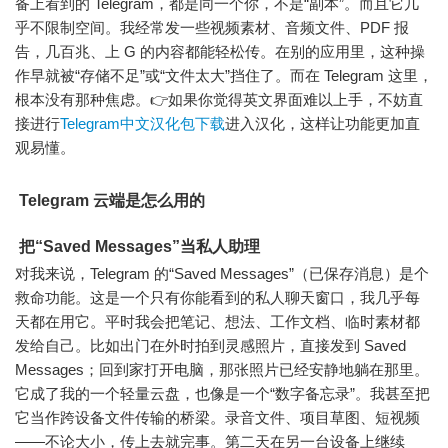
备上看到的 Telegram，都是同一个你，不是“副本”。而且它几
乎不限制空间。我经常发一些视频素材、音频文件、PDF 报
告，几百兆、上 G 的内容都能轻松传。在别的应用里，这种操
作早就被“存储不足”或“文件太大”挡住了。而在 Telegram 这里，
根本没有那种焦虑。👉如果你觉得英文界面难以上手，不妨直
接进行
Telegram中文汉化包下载
进入汉化，这样让功能更加直
观易懂。
Telegram 云端
是怎么用
的
把“Saved Messages”当私人助理
对我来说，Telegram 的“Saved Messages”（已保存消息）是个
救命功能。这是一个只有你能看到的私人聊天窗口，我几乎每
天都在用它。平时我会把笔记、想法、工作文档、临时素材都
发给自己。比如出门在外时拍到灵感照片，直接发到 Saved
Messages；回到家打开电脑，那张照片已经安静地躺在那里。
它成了我的一个轻量云盘，也像是一个“数字备忘录”。我甚至把
它当作跨设备文件传输的桥梁。录音文件、项目草图、短视频
——不论大小，传上去就完事。第二天在另一台设备上继续