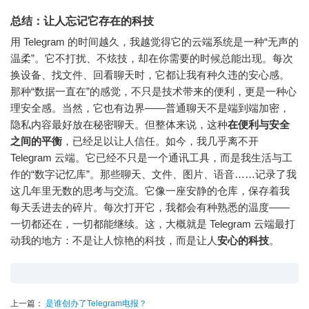
总结：让人忘记它存在的科技
用 Telegram 的时间越久，我越觉得它的云端系统是一种“无声的
温柔”。它不打扰、不炫技，却在你需要的时候总能出现。每次
换设备、找文件、回看聊天时，它都让我有种久违的安心感。
那种“数据一直在”的感觉，不只是技术带来的便利，更是一种心
理安全感。当然，它也有边界——普通聊天不是端到端加密，
隐私内容最好放在秘密聊天。但整体来说，这种
在便利与安全
之间的平衡
，已经足以让人信任。如今，我几乎离不开
Telegram 云端。它已经不只是一个通讯工具，而是我生活与工
作的“数字记忆库”。那些聊天、文件、图片、语音……记录了我
这几年里无数的思考与交流。它像一座安静的仓库，保存着我
每天丢进去的碎片。每次打开它，我都会有种熟悉的温度——
一切都还在，一切都能继续。这，大概就是 Telegram 云端最打
动我的地方：不是让人惊艳的科技，而是让人
安心的科技
。
上一篇：
是谁创办了Telegram电报？