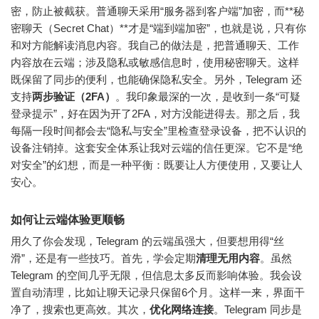
密，防止被截获。普通聊天采用“服务器到客户端”加密，而**秘
密聊天（Secret Chat）**才是“端到端加密”，也就是说，只有你
和对方能解读消息内容。我自己的做法是，把普通聊天、工作
内容放在云端；涉及隐私或敏感信息时，使用秘密聊天。这样
既保留了同步的便利，也能确保隐私安全。另外，Telegram 还
支持
两步验证（2FA）
。我印象最深的一次，是收到一条“可疑
登录提示”，好在因为开了2FA，对方没能进得去。那之后，我
每隔一段时间都会去“隐私与安全”里检查登录设备，把不认识的
设备注销掉。这套安全体系让我对云端的信任更深。它不是“绝
对安全”的幻想，而是一种平衡：既要让人方便使用，又要让人
安心。
如何让云端体验更顺畅
用久了你会发现，Telegram 的云端虽强大，但要想用得“丝
滑”，还是有一些技巧。首先，学会定期
清理无用内容
。虽然
Telegram 的空间几乎无限，但信息太多反而影响体验。我会设
置自动清理，比如让聊天记录只保留6个月。这样一来，界面干
净了，搜索也更高效。
其次，
优化网络连接
。
Telegram 同步是