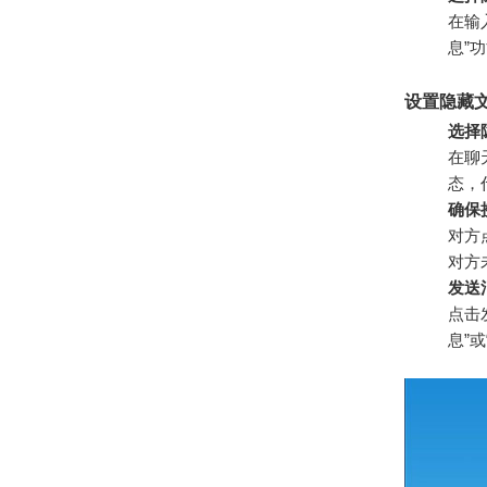
在输
息”
设置隐藏
选择
在聊
态，
确保
对方
对方
发送
点击
息”