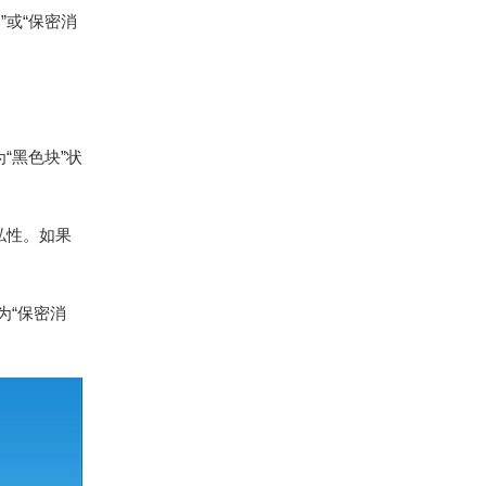
或“保密消
“黑色块”状
私性。如果
为“保密消