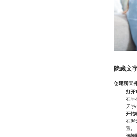
隐藏文
创建聊天
打开T
在手
天”
开始
在聊
置。
选择