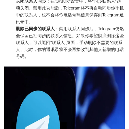
关闭联系人同步
：在“通讯录”设置中，将“同步联系人”选
项关闭。禁用此功能后，Telegram将不再自动同步你手机
中的联系人，也不会将你电话号码信息保存到Telegram通
讯录中。
删除已同步的联系人
：禁用联系人同步后，Telegram仍然
会保留已经同步的联系人信息。如果你希望彻底删除这些
联系人，可以返回“联系人”页面，手动删除不需要的联系
人。此时，你的通讯录将不会再接收到其他人新增的电话
号码。