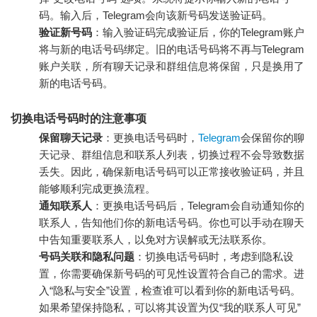
码。输入后，Telegram会向该新号码发送验证码。
验证新号码
：输入验证码完成验证后，你的Telegram账户
将与新的电话号码绑定。旧的电话号码将不再与Telegram
账户关联，所有聊天记录和群组信息将保留，只是换用了
新的电话号码。
切换电话号码时的注意事项
保留聊天记录
：更换电话号码时，
Telegram
会保留你的聊
天记录、群组信息和联系人列表，切换过程不会导致数据
丢失。因此，确保新电话号码可以正常接收验证码，并且
能够顺利完成更换流程。
通知联系人
：更换电话号码后，Telegram会自动通知你的
联系人，告知他们你的新电话号码。你也可以手动在聊天
中告知重要联系人，以免对方误解或无法联系你。
号码关联和隐私问题
：切换电话号码时，考虑到隐私设
置，你需要确保新号码的可见性设置符合自己的需求。进
入“隐私与安全”设置，检查谁可以看到你的新电话号码。
如果希望保持隐私，可以将其设置为仅“我的联系人可见”