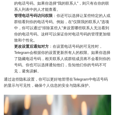
的电话号码。如果你选择“我的联系人”，则只有在你的联
系人列表中的人才能查看。
管理电话号码访问权限
：你还可以选择让某些特定的人或
群组看到你的电话号码。例如，在“仅限我的联系人”选项
中，你可以通过“排除某些人”来设置哪些联系人无法看到
你的电话号码。这样可以保证你对电话号码的管理更加细
致和个性化。
更改设置后通知对方
：在设置电话号码的可见性时，
Telegram会根据你的设置更新所有人的权限。如果你选择
了隐藏电话号码，相关联系人或群组成员将不会看到你的
号码。你也可以选择通知他们，告知他们你的号码不可
见，避免误解。
通过这些隐私设置，你可以更好地管理在Telegram中电话号码
的显示与可见性，确保个人信息的安全与隐私保护。