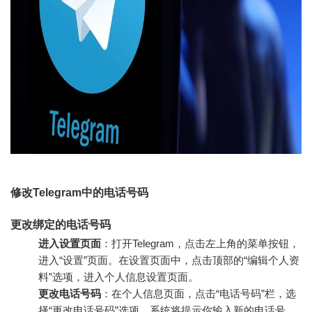
修改Telegram中的电话号码
更改绑定的电话号码
进入设置页面
：打开Telegram，点击左上角的菜单按钮，
进入“设置”页面。在设置页面中，点击顶部的“编辑个人资
料”选项，进入个人信息设置页面。
更改电话号码
：在个人信息页面，点击“电话号码”栏，选
择“更改电话号码”选项。系统将提示你输入新的电话号