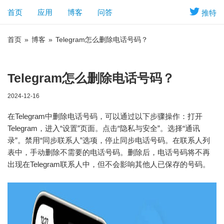
首页
应用
博客
问答
推特
首页
»
博客
»
Telegram怎么删除电话号码？
Telegram怎么删除电话号码？
2024-12-16
在Telegram中删除电话号码，可以通过以下步骤操作：打开
Telegram，进入“设置”页面。点击“隐私与安全”。选择“通讯
录”。禁用“同步联系人”选项，停止同步电话号码。在联系人列
表中，手动删除不需要的电话号码。删除后，电话号码将不再
出现在Telegram联系人中，但不会影响其他人已保存的号码。