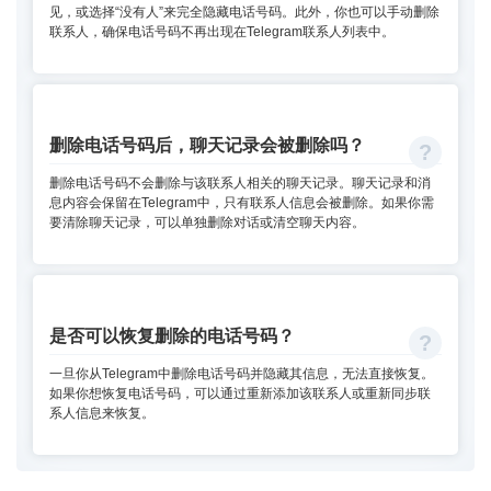
见，或选择“没有人”来完全隐藏电话号码。此外，你也可以手动删除
联系人，确保电话号码不再出现在Telegram联系人列表中。
删除电话号码后，聊天记录会被删除吗？
删除电话号码不会删除与该联系人相关的聊天记录。聊天记录和消
息内容会保留在Telegram中，只有联系人信息会被删除。如果你需
要清除聊天记录，可以单独删除对话或清空聊天内容。
是否可以恢复删除的电话号码？
一旦你从Telegram中删除电话号码并隐藏其信息，无法直接恢复。
如果你想恢复电话号码，可以通过重新添加该联系人或重新同步联
系人信息来恢复。