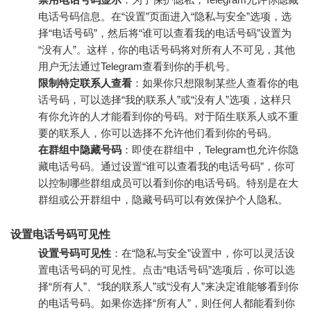
电话号码信息。在“设置”页面进入“隐私与安全”选项，选
择“电话号码”，然后将“谁可以查看我的电话号码”设置为
“没有人”。这样，你的电话号码将对所有人不可见，其他
用户无法通过Telegram查看到你的手机号。
限制特定联系人查看
：如果你只想限制某些人查看你的电
话号码，可以选择“我的联系人”或“没有人”选项，这样只
有你允许的人才能看到你的号码。对于陌生联系人或不重
要的联系人，你可以选择不允许他们看到你的号码。
在群组中隐藏号码
：即使在群组中，Telegram也允许你隐
藏电话号码。通过设置“谁可以查看我的电话号码”，你可
以控制哪些群组成员可以看到你的电话号码。特别是在大
群组或公开群组中，隐藏号码可以有效保护个人隐私。
设置电话号码可见性
设置号码可见性
：在“隐私与安全”设置中，你可以灵活设
置电话号码的可见性。点击“电话号码”选项后，你可以选
择“所有人”、“我的联系人”或“没有人”来决定谁能够看到你
的电话号码。如果你选择“所有人”，则任何人都能看到你