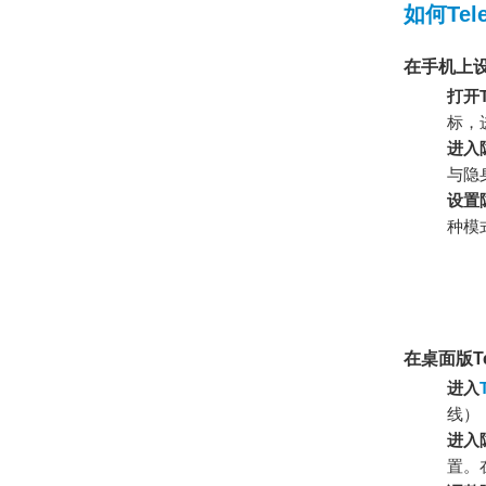
如何Te
在手机上
打开T
标，
进入
与隐
设置
种模
在桌面版Te
进入
线）
进入
置。