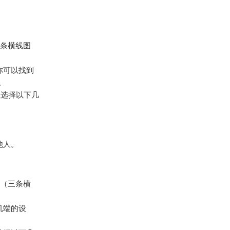
三条横线图
你可以找到
。
以选择以下几
他人。
标（三条横
机端的设