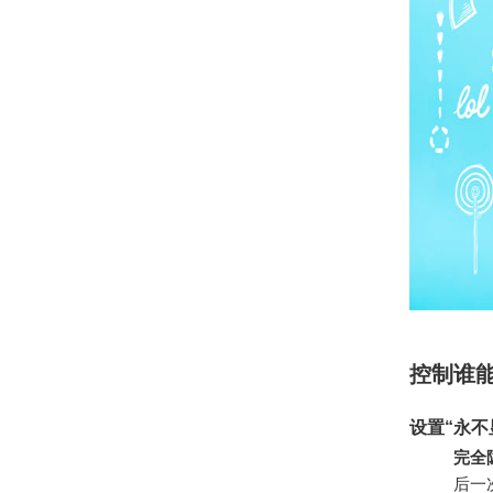
控制谁
设置“永不
完全
后一