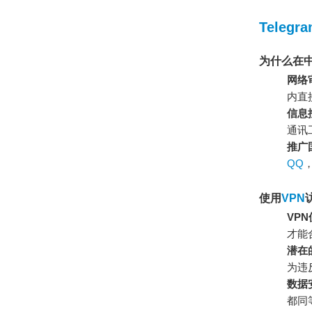
Tele
为什么在中
网络
内直
信息
通讯
推广
QQ
使用
VPN
VP
才能
潜在
为违
数据
都同