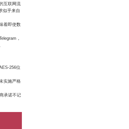
的互联网流
求似乎来自
意味着即使数
egram，
。
S-256位
未实施严格
供商承诺不记