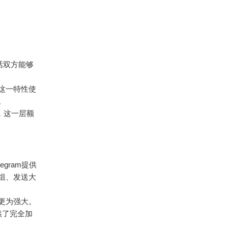
话双方能够
，这一特性使
。
），这一层额
legram提供
组、发送大
用更为强大。
提供了完全加