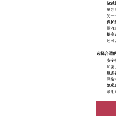
绕过
量导
另一
保护
据流
提高
还可
选择合适的
安全
加密、
服务
网络
隐私
录用