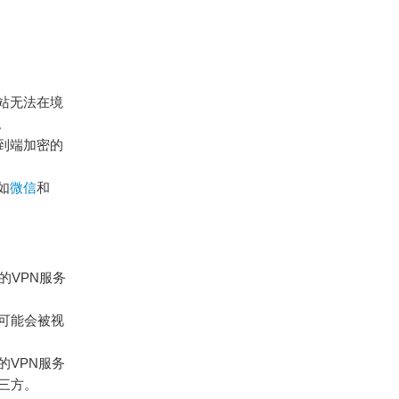
站无法在境
。
到端加密的
如
微信
和
的VPN服务
，可能会被视
的VPN服务
三方。