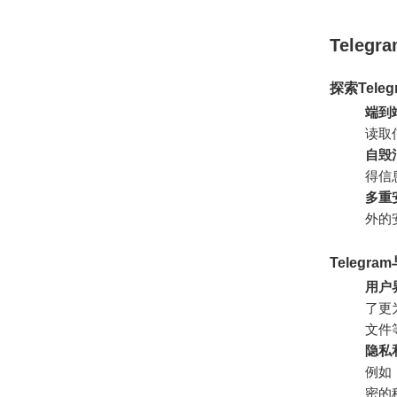
Tele
探索Tele
端到
读取
自毁
得信
多重
外的
Teleg
用户
了更
文件
隐私
例如
密的