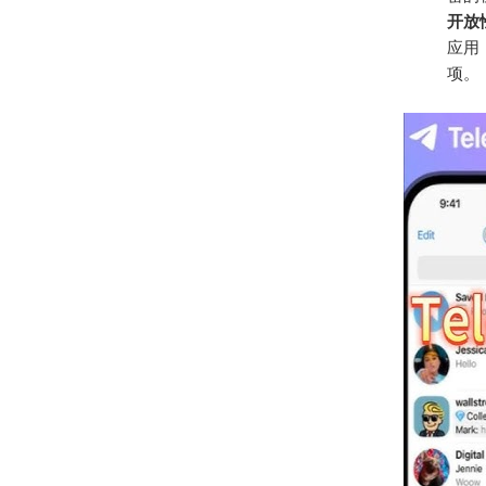
开放
应用
项。