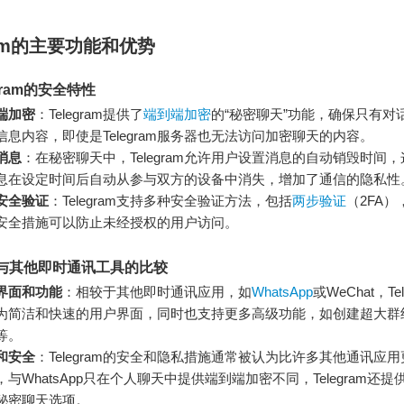
gram的主要功能和优势
gram的安全特性
端加密
：Telegram提供了
端到端加密
的“秘密聊天”功能，确保只有对
信息内容，即使是Telegram服务器也无法访问加密聊天的内容。
消息
：在秘密聊天中，Telegram允许用户设置消息的自动销毁时间
息在设定时间后自动从参与双方的设备中消失，增加了通信的隐私性
安全验证
：Telegram支持多种安全验证方法，包括
两步验证
（2FA
安全措施可以防止未经授权的用户访问。
ram与其他即时通讯工具的比较
界面和功能
：相较于其他即时通讯应用，如
WhatsApp
或WeChat，Te
为简洁和快速的用户界面，同时也支持更多高级功能，如创建超大群
等。
和安全
：Telegram的安全和隐私措施通常被认为比许多其他通讯应
，与WhatsApp只在个人聊天中提供端到端加密不同，Telegram还
秘密聊天选项。